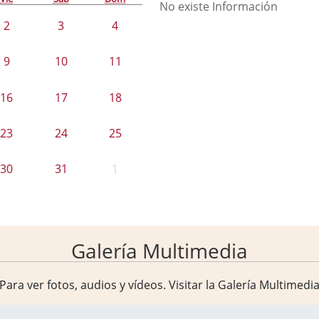
No existe Información
2
3
4
9
10
11
16
17
18
23
24
25
30
31
1
Galería Multimedia
Para ver fotos, audios y vídeos. Visitar la
Galería Multimedi