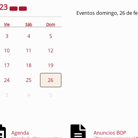
23
Eventos domingo, 26 de f
Vie
Sáb
Dom
3
4
5
10
11
12
17
18
19
24
25
26
3
4
5
Agenda
Anuncios BOP