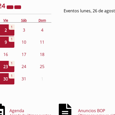
24
Eventos lunes, 26 de agos
Vie
Sáb
Dom
1
2
3
4
1
9
10
11
16
17
18
1
23
24
25
1
30
31
1
Agenda
Anuncios BOP