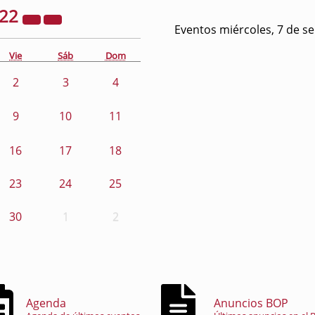
022
Eventos miércoles, 7 de s
Vie
Sáb
Dom
2
3
4
9
10
11
16
17
18
23
24
25
30
1
2
Agenda
Anuncios BOP