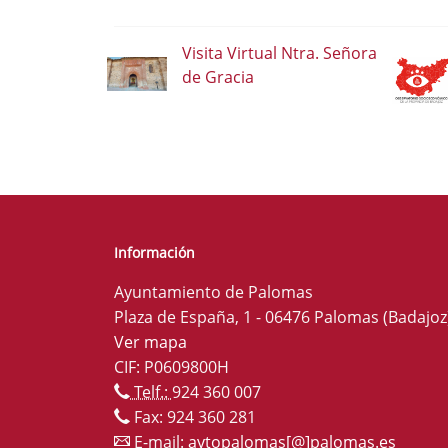
Visita Virtual Ntra. Señora
de Gracia
Información
Ayuntamiento de Palomas
Plaza de España, 1 - 06476 Palomas (Badajoz
Ver mapa
CIF: P0609800H
Telf.:
924 360 007
Fax: 924 360 281
E-mail:
aytopalomas[@]palomas.es