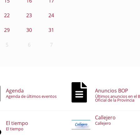
15
16
17
22
23
24
29
30
31
5
6
7
Agenda
Anuncios BOP
Agenda de últimos eventos
Últimos anuncios en el B
Oficial de la Provincia
Callejero
El tiempo
Callejero
El tiempo