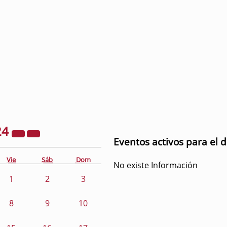
24
Eventos activos para el 
Vie
Sáb
Dom
No existe Información
1
2
3
8
9
10