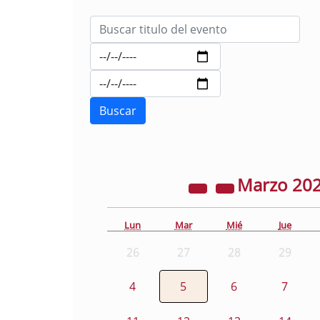
Marzo
20
Lun
Mar
Mié
Jue
26
27
28
29
4
5
6
7