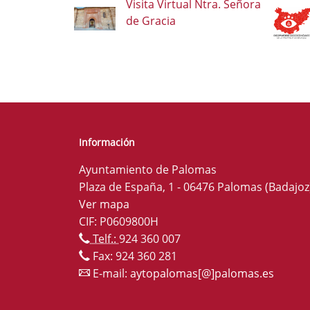
Visita Virtual Ntra. Señora
de Gracia
Información
Ayuntamiento de Palomas
Plaza de España, 1 - 06476 Palomas (Badajoz
Ver mapa
CIF: P0609800H
Telf.:
924 360 007
Fax: 924 360 281
E-mail:
aytopalomas[@]palomas.es