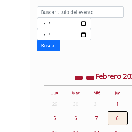
Febrero
20
Lun
Mar
Mié
Jue
29
30
31
1
5
6
7
8