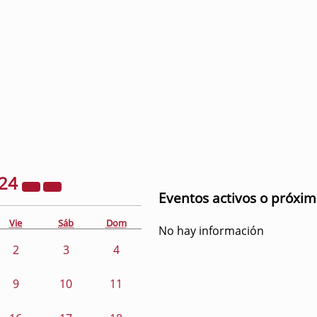
24
Eventos activos o próxi
Vie
Sáb
Dom
No hay información
2
3
4
9
10
11