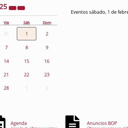
25
Eventos sábado, 1 de febr
Vie
Sáb
Dom
31
1
2
7
8
9
14
15
16
21
22
23
28
1
2
Agenda
Anuncios BOP