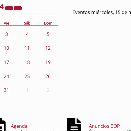
24
Eventos miércoles, 15 de 
Vie
Sáb
Dom
3
4
5
10
11
12
17
18
19
24
25
26
31
1
2
Agenda
Anuncios BOP