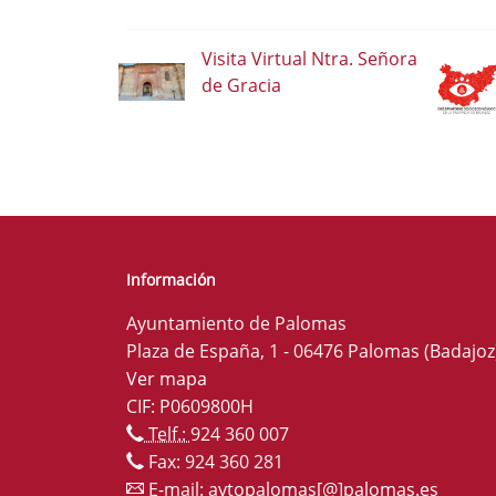
Visita Virtual Ntra. Señora
de Gracia
Información
Ayuntamiento de Palomas
Plaza de España, 1 - 06476 Palomas (Badajoz
Ver mapa
CIF: P0609800H
Telf.:
924 360 007
Fax: 924 360 281
E-mail:
aytopalomas[@]palomas.es