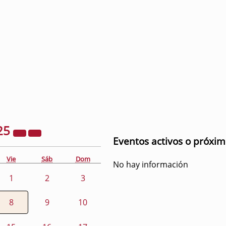
25
Eventos activos o próxi
Vie
Sáb
Dom
No hay información
1
2
3
8
9
10