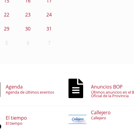
15
16
17
22
23
24
29
30
31
5
6
7
Agenda
Anuncios BOP
Agenda de últimos eventos
Últimos anuncios en el B
Oficial de la Provincia
Callejero
El tiempo
Callejero
El tiempo