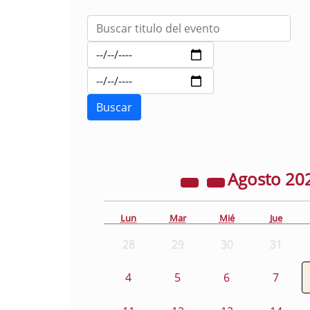
Agosto
20
Lun
Mar
Mié
Jue
28
29
30
31
4
5
6
7